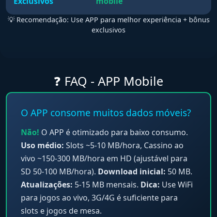
Exclusivos
mobile
💡 Recomendação: Use APP para melhor experiência + bônus
exclusivos
❓ FAQ - APP Mobile
O APP consome muitos dados móveis?
Não!
O APP é otimizado para baixo consumo.
Uso médio:
Slots ~5-10 MB/hora, Cassino ao
vivo ~150-300 MB/hora em HD (ajustável para
SD 50-100 MB/hora).
Download inicial:
50 MB.
Atualizações:
5-15 MB mensais.
Dica:
Use WiFi
para jogos ao vivo, 3G/4G é suficiente para
slots e jogos de mesa.