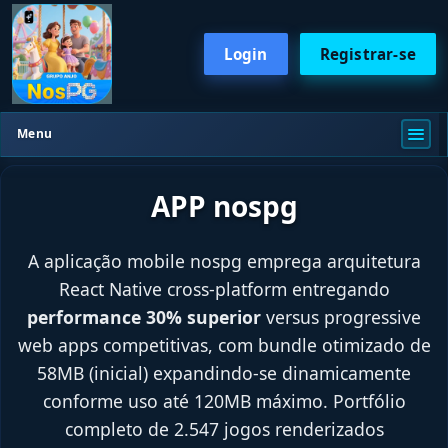
Login
Registrar-se
Menu
APP nospg
A aplicação mobile nospg emprega arquitetura
React Native cross-platform entregando
performance 30% superior
versus progressive
web apps competitivas, com bundle otimizado de
58MB (inicial) expandindo-se dinamicamente
conforme uso até 120MB máximo. Portfólio
completo de 2.547 jogos renderizados