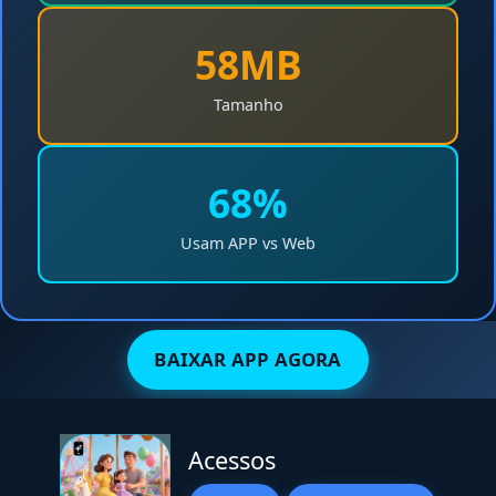
58MB
Tamanho
68%
Usam APP vs Web
BAIXAR APP AGORA
Acessos