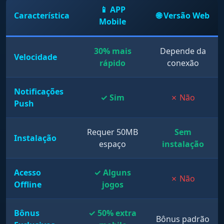
📱 APP
Característica
🌐 Versão Web
Mobile
30% mais
Depende da
Velocidade
rápido
conexão
Notificações
✓ Sim
✗ Não
Push
Requer 50MB
Sem
Instalação
espaço
instalação
Acesso
✓ Alguns
✗ Não
Offline
jogos
Bônus
✓ 50% extra
Bônus padrão