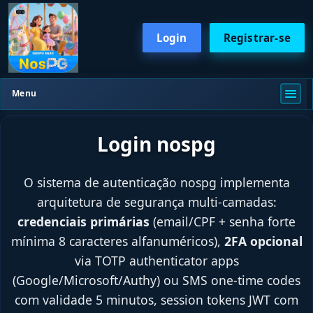
Login
Registrar-se
Menu
Login nospg
O sistema de autenticação nospg implementa
arquitetura de segurança multi-camadas:
credenciais primárias
(email/CPF + senha forte
mínima 8 caracteres alfanuméricos),
2FA opcional
via TOTP authenticator apps
(Google/Microsoft/Authy) ou SMS one-time codes
com validade 5 minutos, session tokens JWT com