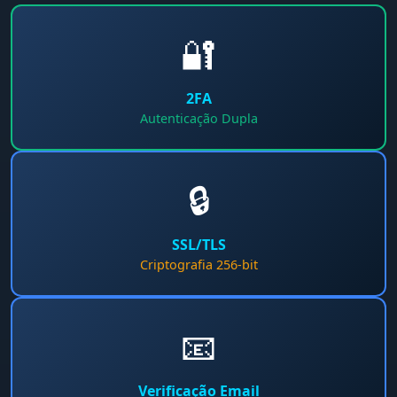
🔐
2FA
Autenticação Dupla
🔒
SSL/TLS
Criptografia 256-bit
📧
Verificação Email