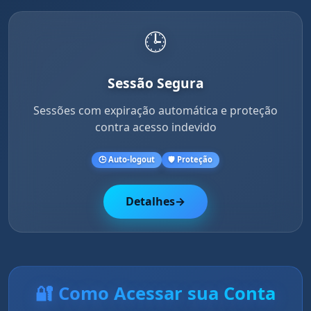
🕒
Sessão Segura
Sessões com expiração automática e proteção
contra acesso indevido
🕒 Auto-logout
🛡️ Proteção
Detalhes
→
🔐 Como Acessar sua Conta