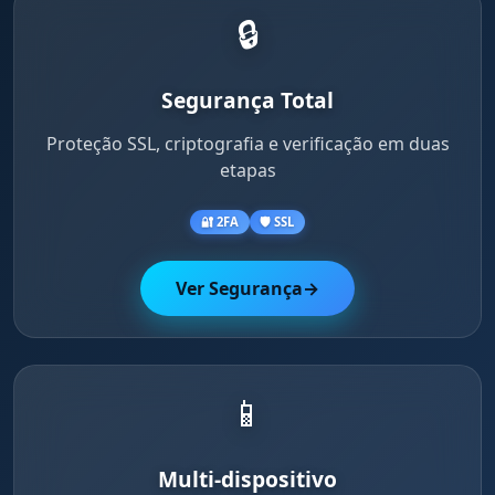
🔒
Segurança Total
Proteção SSL, criptografia e verificação em duas
etapas
🔐 2FA
🛡️ SSL
Ver Segurança
→
📱
Multi-dispositivo