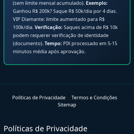
(sem limite mensal acumulado).
Exemplo:
Ganhou R$ 200k? Saque R$ 50k/dia por 4 dias.
VIP Diamante: limite aumentado para R$
100k/dia.
Verificação:
Saques acima de R$ 10k
podem requerer verificação de identidade
(documento).
Tempo:
PIX processado em 5-15
minutos média após aprovação.
Políticas de Privacidade
Termos e Condições
Sitemap
Políticas de Privacidade