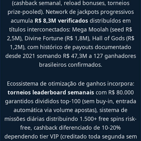
(cashback semanal, reload bonuses, torneios
prize-pooled). Network de jackpots progressivos
acumula
R$ 8,3M verificados
distribuídos em
títulos interconectados: Mega Moolah (seed R$
2,5M), Divine Fortune (R$ 1,8M), Hall of Gods (R$
1,2M), com histórico de payouts documentado
desde 2021 somando R$ 47,3M a 127 ganhadores
brasileiros confirmados.
Ecossistema de otimização de ganhos incorpora:
torneios leaderboard semanais
com R$ 80.000
garantidos divididos top-100 (sem buy-in, entrada
automática via volume apostas), sistema de
missões diárias distribuindo 1.500+ free spins risk-
free, cashback diferenciado de 10-20%
dependendo tier VIP (creditado toda segunda sem